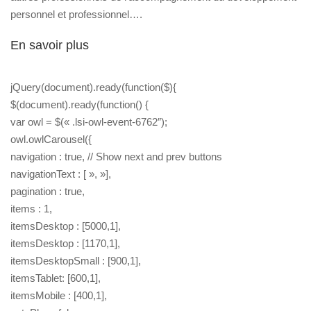
personnel et professionnel….
En savoir plus
jQuery(document).ready(function($){
$(document).ready(function() {
var owl = $(« .lsi-owl-event-6762″);
owl.owlCarousel({
navigation : true, // Show next and prev buttons
navigationText : [ », »],
pagination : true,
items : 1,
itemsDesktop : [5000,1],
itemsDesktop : [1170,1],
itemsDesktopSmall : [900,1],
itemsTablet: [600,1],
itemsMobile : [400,1],