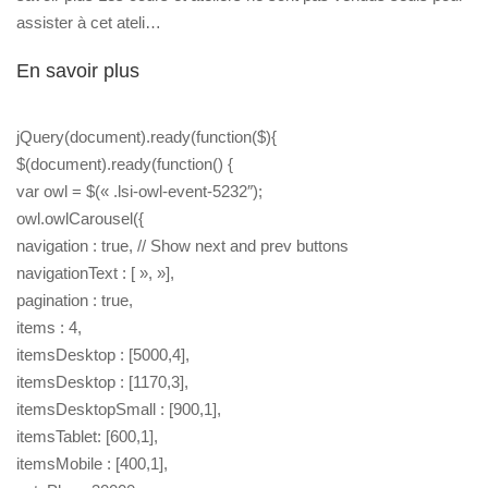
assister à cet ateli…
En savoir plus
jQuery(document).ready(function($){
$(document).ready(function() {
var owl = $(« .lsi-owl-event-5232″);
owl.owlCarousel({
navigation : true, // Show next and prev buttons
navigationText : [ », »],
pagination : true,
items : 4,
itemsDesktop : [5000,4],
itemsDesktop : [1170,3],
itemsDesktopSmall : [900,1],
itemsTablet: [600,1],
itemsMobile : [400,1],