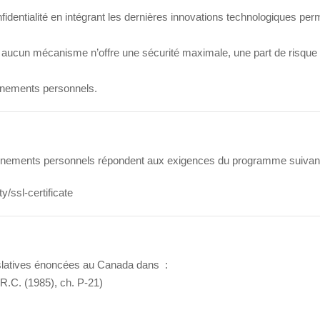
dentialité en intégrant les dernières innovations technologiques per
me aucun mécanisme n’offre une sécurité maximale, une part de risque
eignements personnels.
gnements personnels répondent aux exigences du programme suivant
/ssl-certificate
islatives énoncées au Canada dans :
R.C. (1985), ch. P-21)