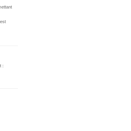
mettant
 est
 :